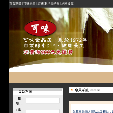
首頁動畫
|
可味肉鬆
|
訂閱/取消電子報
|
網站導覽
帳
號：
密
為尊重您個人隱私以及權益，