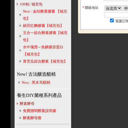
100粒/ 補充包
*
聯絡地址
New:: 金桔酵素膠囊 【補充
包】
我要訂
納豆紅麴膠囊【補充包】
五合一綜合酵素膠囊【補充
包】
水中瑰寶─ 魚鱗膠原蛋白
【補充包】
青苦瓜綜合酵素【補充包】
New! 古法釀造醋精
New:: 黑木耳醋精
養生DIY菌種系列產品
酵素酵母
免費贈閱酵素說明書
酵素酵母菌