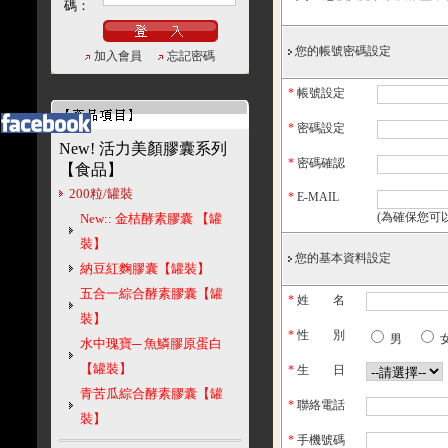
碼：
您的帳號密碼設定
加入會員
忘記密碼
*
帳號設定
*
密碼設定
New! 活力美顏膠囊系列
*
密碼確認
【食品】
200粒/罐裝
*
E-MAIL
(為確保您可
New:: 金桔酵素膠囊 【罐
裝】
您的基本資料設定
納豆紅麴膠囊【罐裝】
五合一綜合酵素膠囊【罐
*
姓 名
裝】
*
性 別
男
水中瑰寶─ 魚鱗膠原蛋白
【罐裝】
*
生 日
青苦瓜綜合酵素膠囊【罐
*
聯絡電話
裝】
*
手機號碼