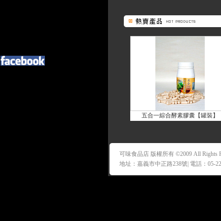
五合一綜合酵素膠囊【罐裝】
可味食品店 版權所有 ©2009 All Rights Re
地址：嘉義市中正路238號| 電話：05-227