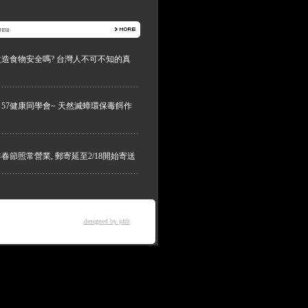
造食物安全嗎? 台灣人不可不知的真
57健康同學會~ 天然滅蟑環保毒餌作
蛇年春節照常營業, 郵寄延至2/18開始寄送
designed by jddt