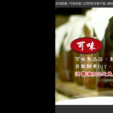
首頁動畫
|
可味肉鬆
|
訂閱/取消電子報
|
網