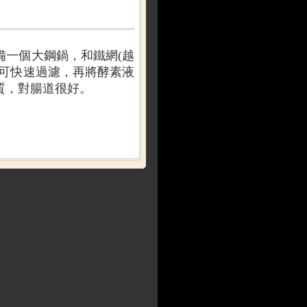
備一個大鋼鍋，和鐵網
(
越
可快速過濾，再將酵素液
質，對腸道很好。