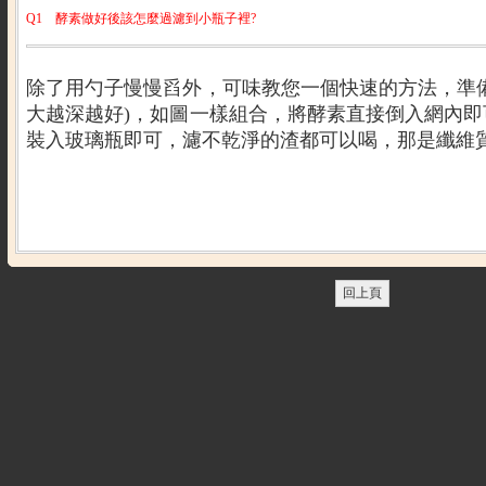
Q1
酵素做好後該怎麼過濾到小瓶子裡?
除了用勺子慢慢舀外，可味教您一個快速的方法，準
大越深越好
)
，如圖一樣組合，將酵素直接倒入網內即
裝入玻璃瓶即可，濾不乾淨的渣都可以喝，那是纖維