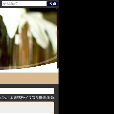
物需知
> 311酵素製作"後"及飲用相關問題