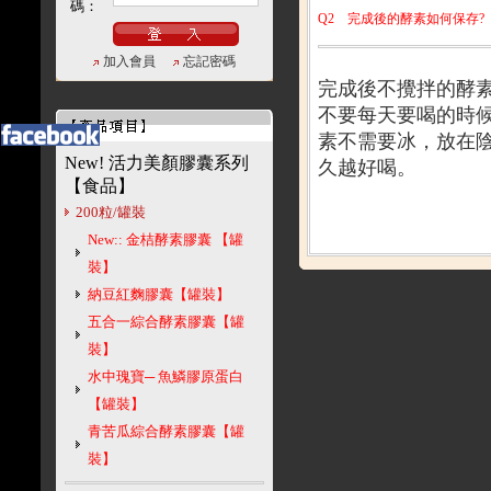
碼：
Q2
完成後的酵素如何保存?
加入會員
忘記密碼
完成後不攪拌的酵
不要每天要喝的時
素不需要冰，放在
New! 活力美顏膠囊系列
久越好喝。
【食品】
200粒/罐裝
New:: 金桔酵素膠囊 【罐
裝】
納豆紅麴膠囊【罐裝】
五合一綜合酵素膠囊【罐
裝】
水中瑰寶─ 魚鱗膠原蛋白
【罐裝】
青苦瓜綜合酵素膠囊【罐
裝】