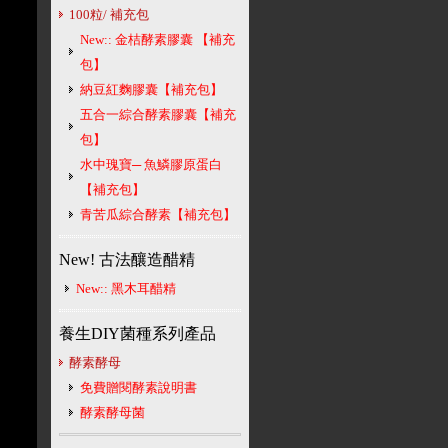
100粒/ 補充包
New:: 金桔酵素膠囊 【補充
包】
納豆紅麴膠囊【補充包】
五合一綜合酵素膠囊【補充
包】
水中瑰寶─ 魚鱗膠原蛋白
【補充包】
青苦瓜綜合酵素【補充包】
New! 古法釀造醋精
New:: 黑木耳醋精
養生DIY菌種系列產品
酵素酵母
免費贈閱酵素說明書
酵素酵母菌