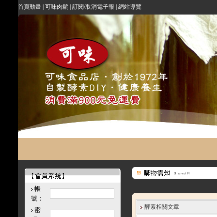
首頁動畫
|
可味肉鬆
|
訂閱/取消電子報
|
網站導覽
帳
號：
酵素相關文章
密