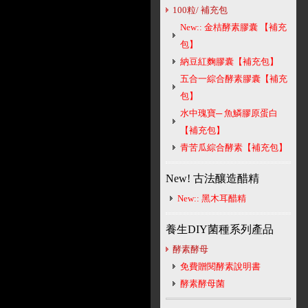
100粒/ 補充包
New:: 金桔酵素膠囊 【補充
包】
納豆紅麴膠囊【補充包】
五合一綜合酵素膠囊【補充
包】
水中瑰寶─ 魚鱗膠原蛋白
【補充包】
青苦瓜綜合酵素【補充包】
New! 古法釀造醋精
New:: 黑木耳醋精
養生DIY菌種系列產品
酵素酵母
免費贈閱酵素說明書
酵素酵母菌