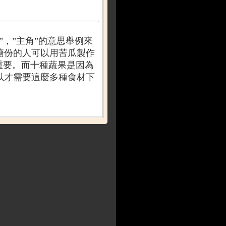
”
，
”
主角
”
的意思舉例來
糖份的人可以用苦瓜製作
重要。而十種蔬果是因為
以才需要這麼多種食材下