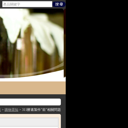
頁
>
購物需知
> 311酵素製作"前"相關問題