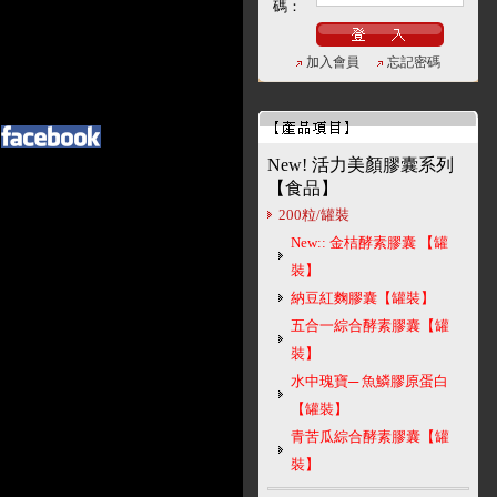
碼：
加入會員
忘記密碼
New! 活力美顏膠囊系列
【食品】
200粒/罐裝
New:: 金桔酵素膠囊 【罐
裝】
納豆紅麴膠囊【罐裝】
五合一綜合酵素膠囊【罐
裝】
水中瑰寶─ 魚鱗膠原蛋白
【罐裝】
青苦瓜綜合酵素膠囊【罐
裝】