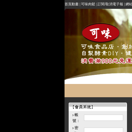
首頁動畫
|
可味肉鬆
|
訂閱/取消電子報
|
網
帳
號：
密